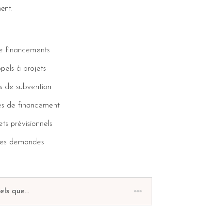
ent.
de financements
ppels à projets
s de subvention
s de financement
ts prévisionnels
 des demandes
ls que...